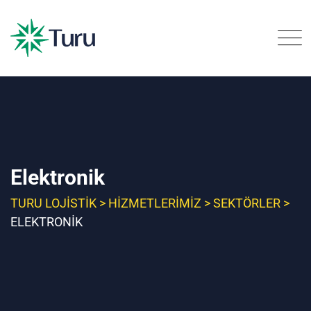
Elektronik
TURU LOJISTIK
>
HIZMETLERIMIZ
>
SEKTÖRLER
>
ELEKTRONIK