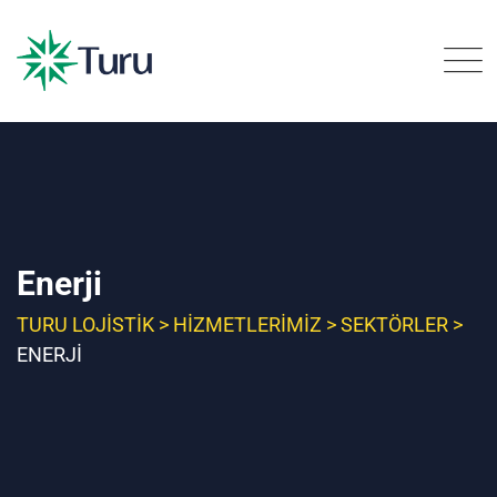
Enerji
TURU LOJISTIK
>
HIZMETLERIMIZ
>
SEKTÖRLER
>
ENERJI