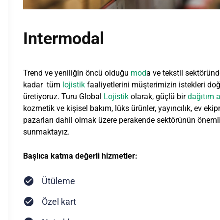
Intermodal
Trend ve yeniliğin öncü olduğu
mod
a ve tekstil sektörü
kadar tüm
lojistik
faaliyetlerini müşterimizin istekleri d
üretiyoruz. Turu Global
Lojistik
olarak, güçlü bir
dağıtım a
kozmetik ve kişisel bakım, lüks ürünler, yayıncılık, ev eki
pazarları dahil olmak üzere perakende sektörünün öneml
sunmaktayız.
Başlıca katma değerli hizmetler:
Ütüleme
Özel kart