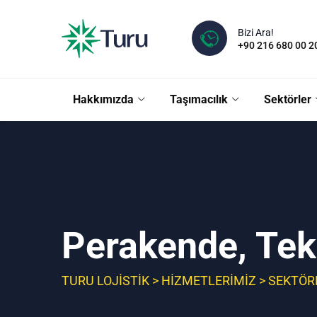
Bizi Ara!
+90 216 680 00 2
Hakkımızda
Taşımacılık
Sektörler
Perakende, Teks
TURU LOJISTIK
>
HIZMETLERIMIZ
>
SEKTÖR