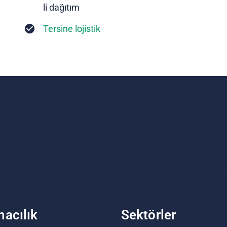
li dağıtım
Tersine lojistik
macılık
Sektörler