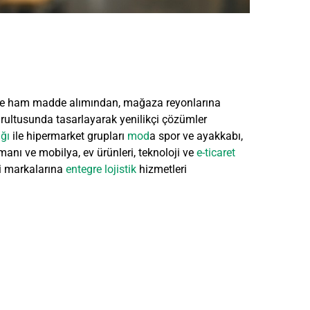
nde ham madde alımından, mağaza reyonlarına
oğrultusunda tasarlayarak yenilikçi çözümler
ğı
ile hipermarket grupları
mod
a spor ve ayakkabı,
pmanı ve mobilya, ev ürünleri, teknoloji ve
e-ticaret
i markalarına
entegre lojistik
hizmetleri