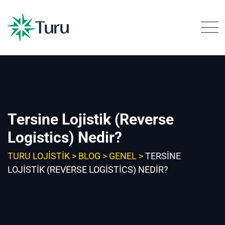
Skip
to
content
Tersine Lojistik (Reverse
Logistics) Nedir?
TURU LOJISTIK
>
BLOG
>
GENEL
>
TERSINE
LOJISTIK (REVERSE LOGISTICS) NEDIR?