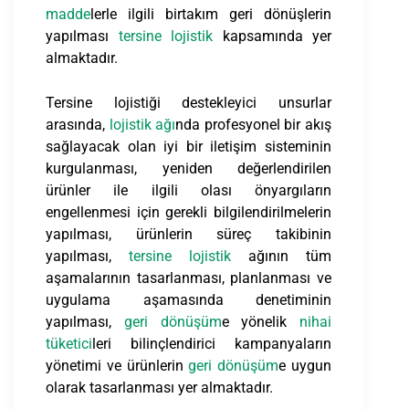
madde
lerle ilgili birtakım geri dönüşlerin
yapılması
tersine lojistik
kapsamında yer
almaktadır.
Tersine lojistiği destekleyici unsurlar
arasında,
lojistik ağı
nda profesyonel bir akış
sağlayacak olan iyi bir iletişim sisteminin
kurgulanması, yeniden değerlendirilen
ürünler ile ilgili olası önyargıların
engellenmesi için gerekli bilgilendirilmelerin
yapılması, ürünlerin süreç takibinin
yapılması,
tersine lojistik
ağının tüm
aşamalarının tasarlanması, planlanması ve
uygulama aşamasında denetiminin
yapılması,
geri dönüşüm
e yönelik
nihai
tüketici
leri bilinçlendirici kampanyaların
yönetimi ve ürünlerin
geri dönüşüm
e uygun
olarak tasarlanması yer almaktadır.