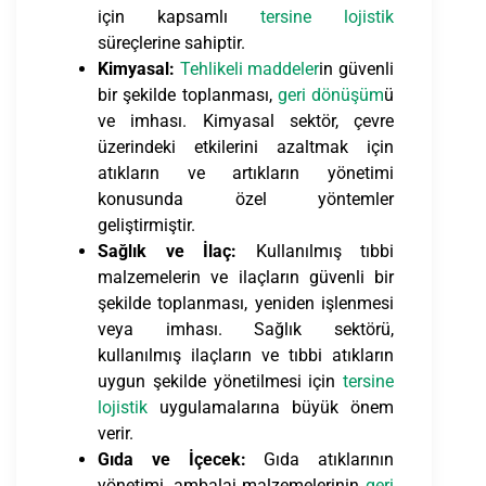
için kapsamlı
tersine lojistik
süreçlerine sahiptir.
Kimyasal:
Tehlikeli maddeler
in güvenli
bir şekilde toplanması,
geri dönüşüm
ü
ve imhası. Kimyasal sektör, çevre
üzerindeki etkilerini azaltmak için
atıkların ve artıkların yönetimi
konusunda özel yöntemler
geliştirmiştir.
Sağlık ve İlaç:
Kullanılmış tıbbi
malzemelerin ve ilaçların güvenli bir
şekilde toplanması, yeniden işlenmesi
veya imhası. Sağlık sektörü,
kullanılmış ilaçların ve tıbbi atıkların
uygun şekilde yönetilmesi için
tersine
lojistik
uygulamalarına büyük önem
verir.
Gıda ve İçecek:
Gıda atıklarının
yönetimi, ambalaj malzemelerinin
geri