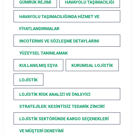
GÜMRÜK REJIMI
HAVAYOLU TAŞIMACILIĞI
HAVAYOLU TAŞIMACILIĞINDA HIZMET VE
FIYATLANDIRMALAR
INCOTERMS VE SÖZLEŞME DETAYLARINI
YÜZEYSEL TANIMLAMAK
KULLANILMIŞ EŞYA
KURUMSAL LOJISTIK
LOJISTIK
LOJISTIK RISK ANALIZI VE ÖNLEYICI
STRATEJILER: KESINTISIZ TEDARIK ZINCIRI
LOJISTIK SEKTÖRÜNDE KARGO SEÇENEKLERI
VE MÜŞTERI DENEYIMI