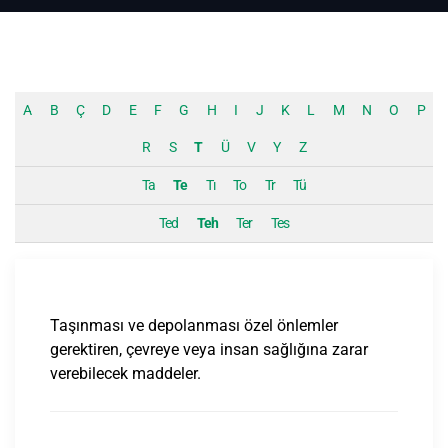
A
B
Ç
D
E
F
G
H
I
J
K
L
M
N
O
P
R
S
T
Ü
V
Y
Z
Ta
Te
Tı
To
Tr
Tü
Ted
Teh
Ter
Tes
Taşınması ve depolanması özel önlemler
gerektiren, çevreye veya insan sağlığına zarar
verebilecek maddeler.