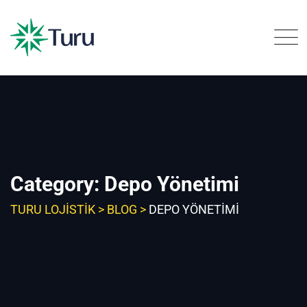
Skip
to
content
Category: Depo Yönetimi
TURU LOJISTIK
>
BLOG
>
DEPO YÖNETIMI