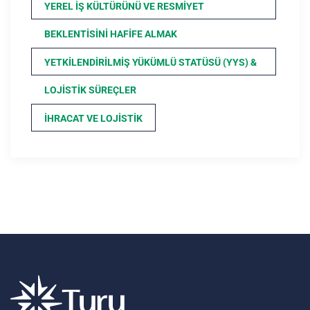
YEREL İŞ KÜLTÜRÜNÜ VE RESMIYET
BEKLENTISINI HAFIFE ALMAK
YETKILENDIRILMIŞ YÜKÜMLÜ STATÜSÜ (YYS) &
LOJISTIK SÜREÇLER
İHRACAT VE LOJISTIK