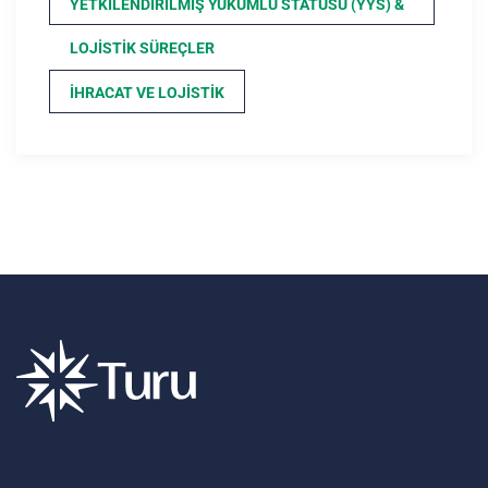
YETKILENDIRILMIŞ YÜKÜMLÜ STATÜSÜ (YYS) &
LOJISTIK SÜREÇLER
İHRACAT VE LOJISTIK