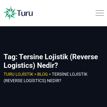
Skip
to
content
Tag: Tersine Lojistik (Reverse
Logistics) Nedir?
TURU LOJISTIK
>
BLOG
>
TERSINE LOJISTIK
(REVERSE LOGISTICS) NEDIR?