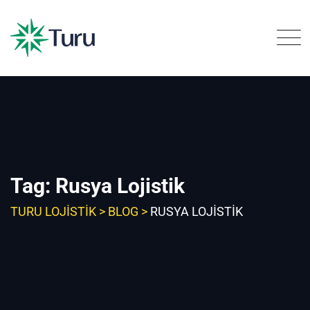
Skip
to
content
Tag: Rusya Lojistik
TURU LOJISTIK
>
BLOG
>
RUSYA LOJISTIK