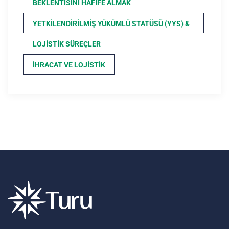
BEKLENTISINI HAFIFE ALMAK
YETKILENDIRILMIŞ YÜKÜMLÜ STATÜSÜ (YYS) &
LOJISTIK SÜREÇLER
İHRACAT VE LOJISTIK