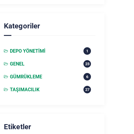
Kategoriler
DEPO YÖNETIMI
1
GENEL
23
GÜMRÜKLEME
6
TAŞIMACILIK
27
Etiketler