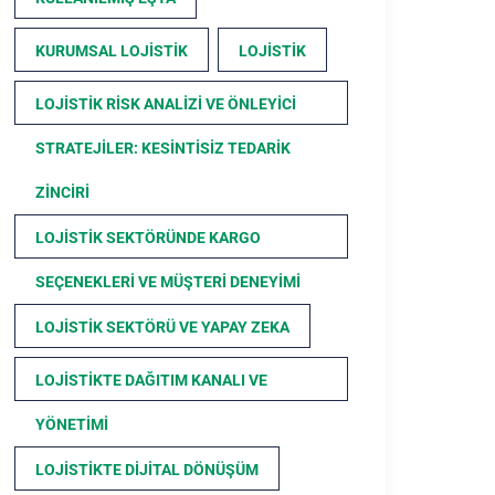
KURUMSAL LOJISTIK
LOJISTIK
LOJISTIK RISK ANALIZI VE ÖNLEYICI
STRATEJILER: KESINTISIZ TEDARIK
ZINCIRI
LOJISTIK SEKTÖRÜNDE KARGO
SEÇENEKLERI VE MÜŞTERI DENEYIMI
LOJISTIK SEKTÖRÜ VE YAPAY ZEKA
LOJISTIKTE DAĞITIM KANALI VE
YÖNETIMI
LOJISTIKTE DIJITAL DÖNÜŞÜM