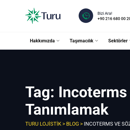
Skip
to
Bizi Ara!
content
+90 216 680 00 2
Hakkımızda
Taşımacılık
Sektörler
Tag: Incoterms
Tanımlamak
TURU LOJISTIK
>
BLOG
>
INCOTERMS VE SÖ