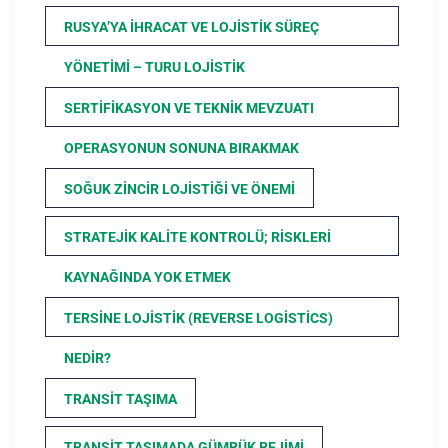
RUSYA’YA İHRACAT VE LOJISTIK SÜREÇ
YÖNETIMI – TURU LOJISTIK
SERTIFIKASYON VE TEKNIK MEVZUATI
OPERASYONUN SONUNA BIRAKMAK
SOĞUK ZINCIR LOJISTIĞI VE ÖNEMI
STRATEJIK KALITE KONTROLÜ; RISKLERI
KAYNAĞINDA YOK ETMEK
TERSINE LOJISTIK (REVERSE LOGISTICS)
NEDIR?
TRANSIT TAŞIMA
TRANSIT TAŞIMADA GÜMRÜK REJIMI