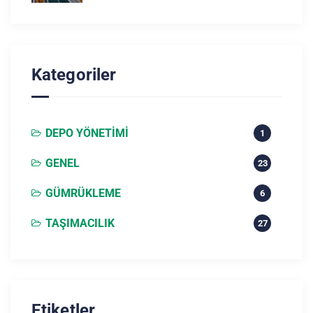
Kategoriler
DEPO YÖNETIMI
1
GENEL
23
GÜMRÜKLEME
6
TAŞIMACILIK
27
Etiketler