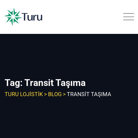
Skip
to
content
Tag: Transit Taşıma
TURU LOJISTIK
>
BLOG
>
TRANSIT TAŞIMA