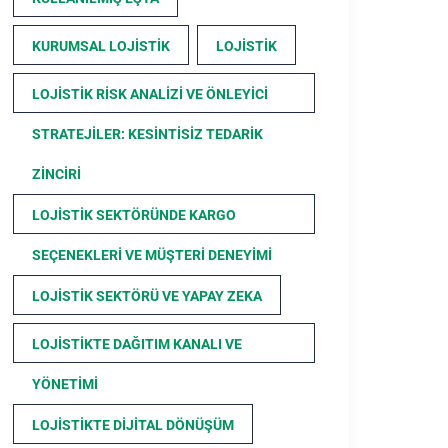
KURUMSAL LOJISTIK
LOJISTIK
LOJISTIK RISK ANALIZI VE ÖNLEYICI
STRATEJILER: KESINTISIZ TEDARIK
ZINCIRI
LOJISTIK SEKTÖRÜNDE KARGO
SEÇENEKLERI VE MÜŞTERI DENEYIMI
LOJISTIK SEKTÖRÜ VE YAPAY ZEKA
LOJISTIKTE DAĞITIM KANALI VE
YÖNETIMI
LOJISTIKTE DIJITAL DÖNÜŞÜM