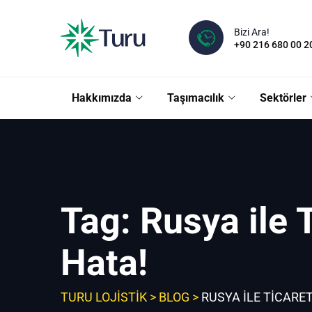
Skip
to
Bizi Ara!
content
+90 216 680 00 2
Hakkımızda
Taşımacılık
Sektörler
Tag: Rusya ile T
Hata!
TURU LOJISTIK
>
BLOG
>
RUSYA ILE TICARET