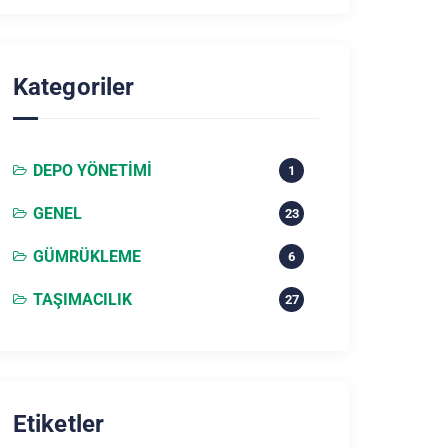
Kategoriler
DEPO YÖNETIMI
1
GENEL
23
GÜMRÜKLEME
6
TAŞIMACILIK
27
Etiketler