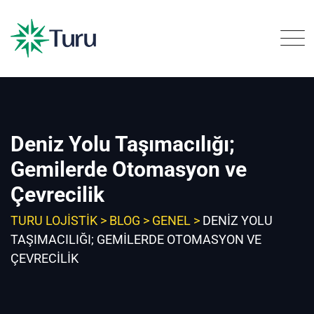
Skip
to
content
Deniz Yolu Taşımacılığı;
Gemilerde Otomasyon ve
Çevrecilik
TURU LOJISTIK
>
BLOG
>
GENEL
>
DENIZ YOLU
TAŞIMACILIĞI; GEMILERDE OTOMASYON VE
ÇEVRECILIK