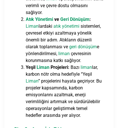
verimli ve çevre dostu olmasını
sağlıyor.
Atık Yönetimi
ve
Geri Dönüşüm
:
Liman
lardaki
atık yönetimi
sistemleri,
çevresel etkiyi azaltmaya yönelik
önemli bir adım. Atıkların düzenli
olarak toplanması ve
geri dönüşüm
e
yönlendirilmesi,
liman
çevresinin
korunmasına katkı sağlıyor.
Yeşil
Liman
Projeleri:
Bazı
liman
lar,
karbon nötr olma hedefiyle “Yeşil
Liman
” projelerini hayata geçiriyor. Bu
projeler kapsamında, karbon
emisyonlarını azaltmak, enerji
verimliliğini artırmak ve sürdürülebilir
operasyonlar geliştirmek temel
hedefler arasında yer alıyor.