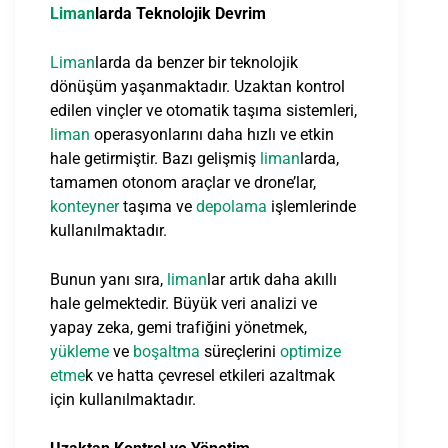
Liman
larda Teknolojik Devrim
Liman
larda da benzer bir teknolojik
dönüşüm yaşanmaktadır. Uzaktan kontrol
edilen vinçler ve otomatik taşıma sistemleri,
liman
operasyonlarını daha hızlı ve etkin
hale getirmiştir. Bazı gelişmiş
liman
larda,
tamamen otonom araçlar ve drone’lar,
konteyner
taşıma ve
depolama
işlemlerinde
kullanılmaktadır.
Bunun yanı sıra,
liman
lar artık daha akıllı
hale gelmektedir. Büyük veri analizi ve
yapay zeka, gemi trafiğini yönetmek,
yükleme
ve
boşaltma
süreçlerini
optimize
etme
k ve hatta çevresel etkileri azaltmak
için kullanılmaktadır.