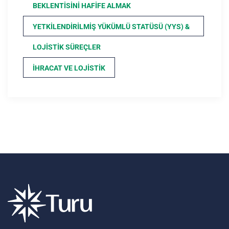
BEKLENTISINI HAFIFE ALMAK
YETKILENDIRILMIŞ YÜKÜMLÜ STATÜSÜ (YYS) &
LOJISTIK SÜREÇLER
İHRACAT VE LOJISTIK