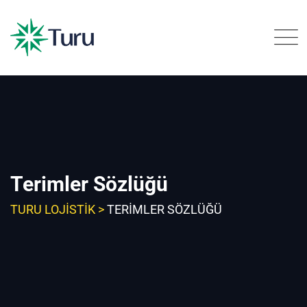
Skip
to
content
Terimler Sözlüğü
TURU LOJISTIK
>
TERIMLER SÖZLÜĞÜ