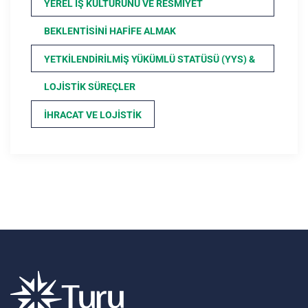
YEREL İŞ KÜLTÜRÜNÜ VE RESMIYET
BEKLENTISINI HAFIFE ALMAK
YETKILENDIRILMIŞ YÜKÜMLÜ STATÜSÜ (YYS) &
LOJISTIK SÜREÇLER
İHRACAT VE LOJISTIK