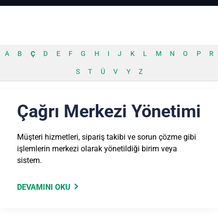
A
B
Ç
D
E
F
G
H
I
J
K
L
M
N
O
P
R
S
T
Ü
V
Y
Z
Çağrı Merkezi Yönetimi
Müşteri hizmetleri, sipariş takibi ve sorun çözme gibi
işlemlerin merkezi olarak yönetildiği birim veya
sistem.
DEVAMINI OKU