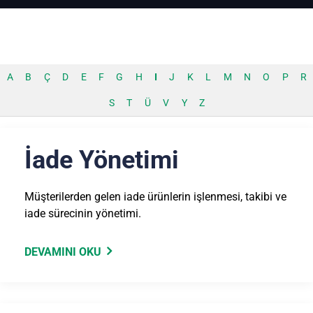
A
B
Ç
D
E
F
G
H
I
J
K
L
M
N
O
P
R
S
T
Ü
V
Y
Z
İade Yönetimi
Müşterilerden gelen iade ürünlerin işlenmesi, takibi ve
iade sürecinin yönetimi.
DEVAMINI OKU