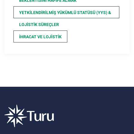
BEKLENTISINI HAFIFE ALMAK
YETKILENDIRILMIŞ YÜKÜMLÜ STATÜSÜ (YYS) &
LOJISTIK SÜREÇLER
İHRACAT VE LOJISTIK