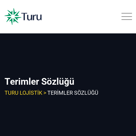
Skip
to
content
Terimler Sözlüğü
TURU LOJISTIK
>
TERIMLER SÖZLÜĞÜ