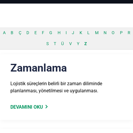
A
B
Ç
D
E
F
G
H
I
J
K
L
M
N
O
P
R
S
T
Ü
V
Y
Z
Zamanlama
Lojistik süreçlerin belirli bir zaman diliminde
planlanması, yönetilmesi ve uygulanması.
DEVAMINI OKU