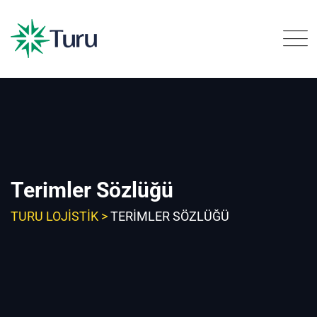
Skip
to
content
Terimler Sözlüğü
TURU LOJISTIK
>
TERIMLER SÖZLÜĞÜ