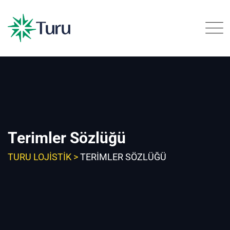
Skip
to
content
Terimler Sözlüğü
TURU LOJISTIK
>
TERIMLER SÖZLÜĞÜ