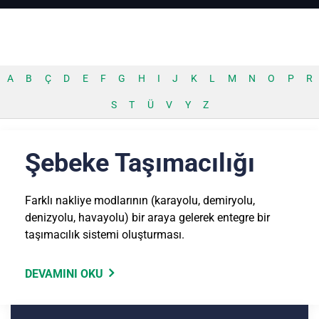
A
B
Ç
D
E
F
G
H
I
J
K
L
M
N
O
P
R
S
T
Ü
V
Y
Z
Şebeke Taşımacılığı
Farklı nakliye modlarının (karayolu, demiryolu,
denizyolu, havayolu) bir araya gelerek entegre bir
taşımacılık sistemi oluşturması.
DEVAMINI OKU