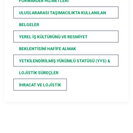
FORWARDER HIZMETLERI
ULUSLARARASI TAŞIMACILIKTA KULLANILAN
BELGELER
YEREL İŞ KÜLTÜRÜNÜ VE RESMIYET
BEKLENTISINI HAFIFE ALMAK
YETKILENDIRILMIŞ YÜKÜMLÜ STATÜSÜ (YYS) &
LOJISTIK SÜREÇLER
İHRACAT VE LOJISTIK