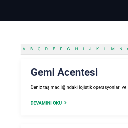
A
B
Ç
D
E
F
G
H
I
J
K
L
M
N
Gemi Acentesi
Deniz taşımacılığındaki lojistik operasyonları ve
DEVAMINI OKU