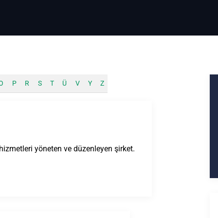
O
P
R
S
T
Ü
V
Y
Z
 hizmetleri yöneten ve düzenleyen şirket.