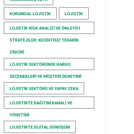
KURUMSAL LOJISTIK
LOJISTIK
LOJISTIK RISK ANALIZI VE ÖNLEYICI
STRATEJILER: KESINTISIZ TEDARIK
ZINCIRI
LOJISTIK SEKTÖRÜNDE KARGO
SEÇENEKLERI VE MÜŞTERI DENEYIMI
LOJISTIK SEKTÖRÜ VE YAPAY ZEKA
LOJISTIKTE DAĞITIM KANALI VE
YÖNETIMI
LOJISTIKTE DIJITAL DÖNÜŞÜM