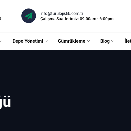
info@turulojistik.com.tr
0
Çalışma Saatlerimiz: 09:00am - 6:00pm
Depo Yönetimi
Gümrükleme
Blog
İle
ğü