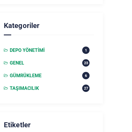
Kategoriler
DEPO YÖNETIMI
1
GENEL
23
GÜMRÜKLEME
6
TAŞIMACILIK
27
Etiketler