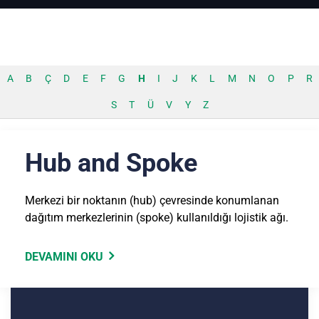
A
B
Ç
D
E
F
G
H
I
J
K
L
M
N
O
P
R
S
T
Ü
V
Y
Z
Hub and Spoke
Merkezi bir noktanın (hub) çevresinde konumlanan
dağıtım merkezlerinin (spoke) kullanıldığı lojistik ağı.
DEVAMINI OKU