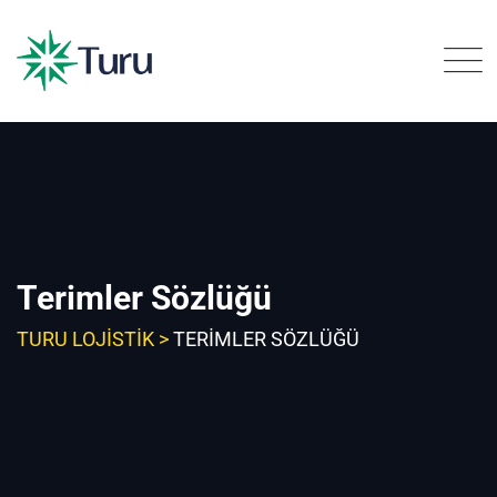
Skip
to
content
Terimler Sözlüğü
TURU LOJISTIK
>
TERIMLER SÖZLÜĞÜ