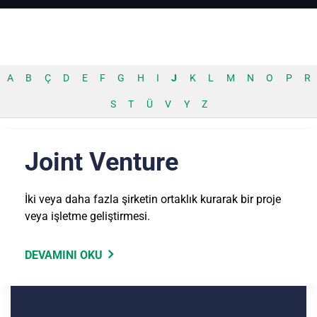
A
B
Ç
D
E
F
G
H
I
J
K
L
M
N
O
P
R
S
T
Ü
V
Y
Z
Joint Venture
İki veya daha fazla şirketin ortaklık kurarak bir proje
veya işletme geliştirmesi.
DEVAMINI OKU