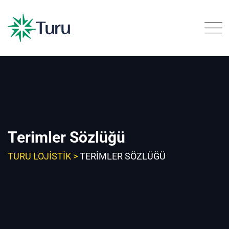
Skip
to
content
Terimler Sözlüğü
TURU LOJISTIK
>
TERIMLER SÖZLÜĞÜ