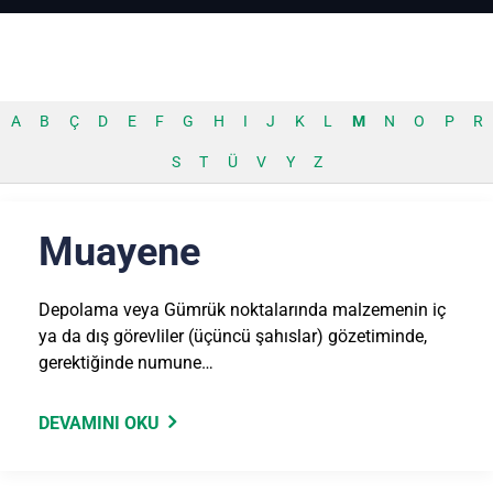
A
B
Ç
D
E
F
G
H
I
J
K
L
M
N
O
P
R
S
T
Ü
V
Y
Z
Muayene
Depolama veya Gümrük noktalarında malzemenin iç
ya da dış görevliler (üçüncü şahıslar) gözetiminde,
gerektiğinde numune…
DEVAMINI OKU