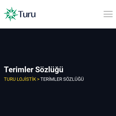
Skip
to
content
Terimler Sözlüğü
TURU LOJISTIK
>
TERIMLER SÖZLÜĞÜ