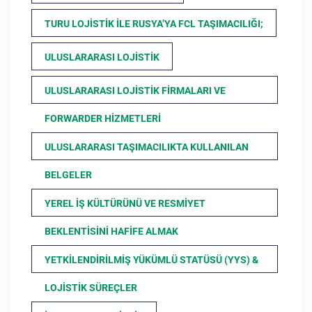
TURU LOJISTIK ILE RUSYA’YA FCL TAŞIMACILIĞI;
ULUSLARARASI LOJISTIK
ULUSLARARASI LOJISTIK FIRMALARI VE
FORWARDER HIZMETLERI
ULUSLARARASI TAŞIMACILIKTA KULLANILAN
BELGELER
YEREL İŞ KÜLTÜRÜNÜ VE RESMIYET
BEKLENTISINI HAFIFE ALMAK
YETKILENDIRILMIŞ YÜKÜMLÜ STATÜSÜ (YYS) &
LOJISTIK SÜREÇLER