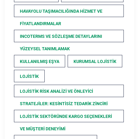
HAVAYOLU TAŞIMACILIĞINDA HIZMET VE
FIYATLANDIRMALAR
INCOTERMS VE SÖZLEŞME DETAYLARINI
YÜZEYSEL TANIMLAMAK
KULLANILMIŞ EŞYA
KURUMSAL LOJISTIK
LOJISTIK
LOJISTIK RISK ANALIZI VE ÖNLEYICI
STRATEJILER: KESINTISIZ TEDARIK ZINCIRI
LOJISTIK SEKTÖRÜNDE KARGO SEÇENEKLERI
VE MÜŞTERI DENEYIMI