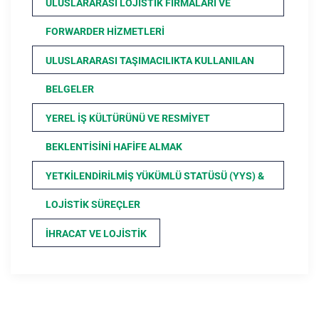
ULUSLARARASI LOJISTIK FIRMALARI VE
FORWARDER HIZMETLERI
ULUSLARARASI TAŞIMACILIKTA KULLANILAN
BELGELER
YEREL İŞ KÜLTÜRÜNÜ VE RESMIYET
BEKLENTISINI HAFIFE ALMAK
YETKILENDIRILMIŞ YÜKÜMLÜ STATÜSÜ (YYS) &
LOJISTIK SÜREÇLER
İHRACAT VE LOJISTIK