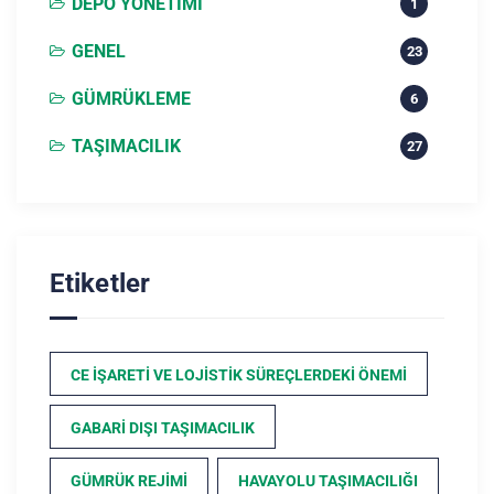
DEPO YÖNETIMI
1
GENEL
23
GÜMRÜKLEME
6
TAŞIMACILIK
27
Etiketler
CE İŞARETI VE LOJISTIK SÜREÇLERDEKI ÖNEMI
GABARI DIŞI TAŞIMACILIK
GÜMRÜK REJIMI
HAVAYOLU TAŞIMACILIĞI