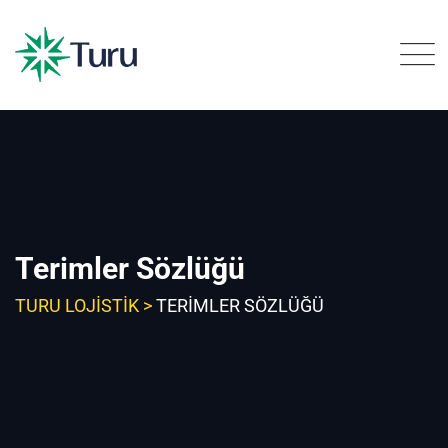
Skip
to
content
Terimler Sözlüğü
TURU LOJISTIK
>
TERIMLER SÖZLÜĞÜ