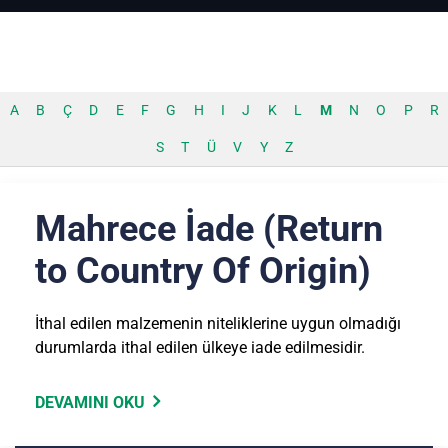
A
B
Ç
D
E
F
G
H
I
J
K
L
M
N
O
P
R
S
T
Ü
V
Y
Z
Mahrece İade (Return
to Country Of Origin)
İthal edilen malzemenin niteliklerine uygun olmadığı
durumlarda ithal edilen ülkeye iade edilmesidir.
DEVAMINI OKU