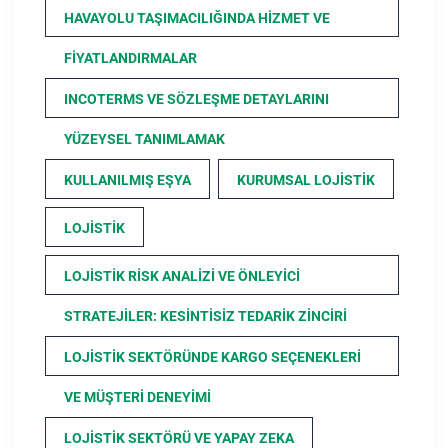
HAVAYOLU TAŞIMACILIĞINDA HIZMET VE
FIYATLANDIRMALAR
INCOTERMS VE SÖZLEŞME DETAYLARINI
YÜZEYSEL TANIMLAMAK
KULLANILMIŞ EŞYA
KURUMSAL LOJISTIK
LOJISTIK
LOJISTIK RISK ANALIZI VE ÖNLEYICI
STRATEJILER: KESINTISIZ TEDARIK ZINCIRI
LOJISTIK SEKTÖRÜNDE KARGO SEÇENEKLERI
VE MÜŞTERI DENEYIMI
LOJISTIK SEKTÖRÜ VE YAPAY ZEKA