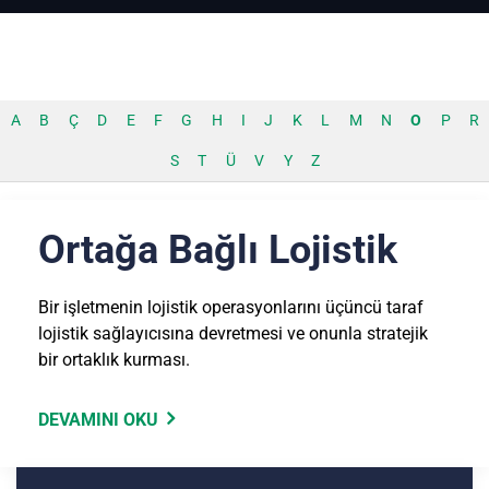
A
B
Ç
D
E
F
G
H
I
J
K
L
M
N
O
P
R
S
T
Ü
V
Y
Z
Ortağa Bağlı Lojistik
Bir işletmenin lojistik operasyonlarını üçüncü taraf
lojistik sağlayıcısına devretmesi ve onunla stratejik
bir ortaklık kurması.
DEVAMINI OKU