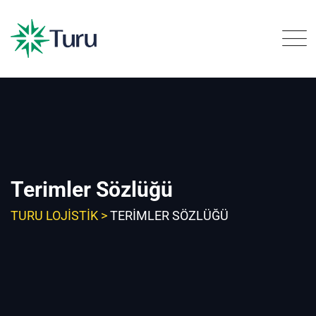
Skip
to
content
Terimler Sözlüğü
TURU LOJISTIK
>
TERIMLER SÖZLÜĞÜ