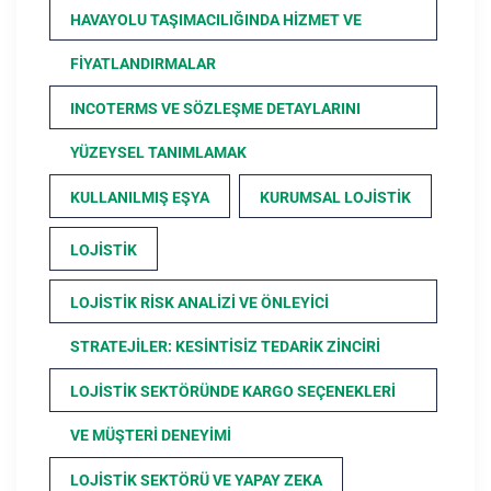
HAVAYOLU TAŞIMACILIĞINDA HIZMET VE
FIYATLANDIRMALAR
INCOTERMS VE SÖZLEŞME DETAYLARINI
YÜZEYSEL TANIMLAMAK
KULLANILMIŞ EŞYA
KURUMSAL LOJISTIK
LOJISTIK
LOJISTIK RISK ANALIZI VE ÖNLEYICI
STRATEJILER: KESINTISIZ TEDARIK ZINCIRI
LOJISTIK SEKTÖRÜNDE KARGO SEÇENEKLERI
VE MÜŞTERI DENEYIMI
LOJISTIK SEKTÖRÜ VE YAPAY ZEKA