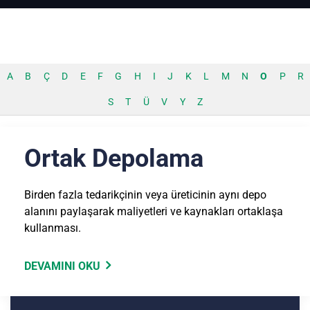
A
B
Ç
D
E
F
G
H
I
J
K
L
M
N
O
P
R
S
T
Ü
V
Y
Z
Ortak Depolama
Birden fazla tedarikçinin veya üreticinin aynı depo
alanını paylaşarak maliyetleri ve kaynakları ortaklaşa
kullanması.
DEVAMINI OKU