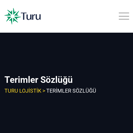
Skip
to
content
Terimler Sözlüğü
TURU LOJISTIK
>
TERIMLER SÖZLÜĞÜ