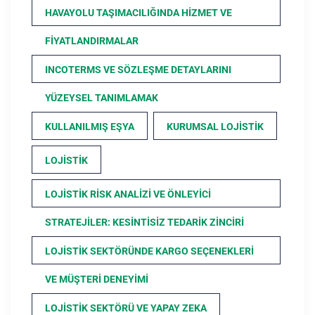
HAVAYOLU TAŞIMACILIĞINDA HIZMET VE
FIYATLANDIRMALAR
INCOTERMS VE SÖZLEŞME DETAYLARINI
YÜZEYSEL TANIMLAMAK
KULLANILMIŞ EŞYA
KURUMSAL LOJISTIK
LOJISTIK
LOJISTIK RISK ANALIZI VE ÖNLEYICI
STRATEJILER: KESINTISIZ TEDARIK ZINCIRI
LOJISTIK SEKTÖRÜNDE KARGO SEÇENEKLERI
VE MÜŞTERI DENEYIMI
LOJISTIK SEKTÖRÜ VE YAPAY ZEKA