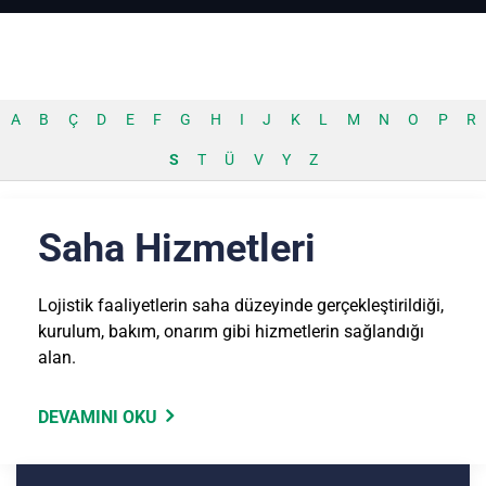
A
B
Ç
D
E
F
G
H
I
J
K
L
M
N
O
P
R
S
T
Ü
V
Y
Z
Saha Hizmetleri
Lojistik faaliyetlerin saha düzeyinde gerçekleştirildiği,
kurulum, bakım, onarım gibi hizmetlerin sağlandığı
alan.
DEVAMINI OKU