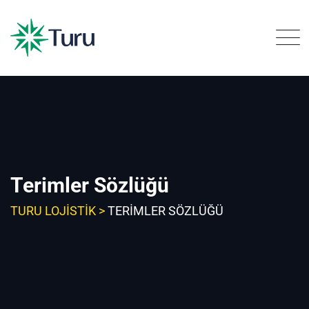
Skip
to
content
Terimler Sözlüğü
TURU LOJISTIK
>
TERIMLER SÖZLÜĞÜ