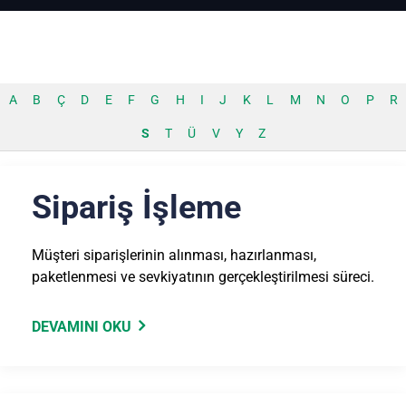
A
B
Ç
D
E
F
G
H
I
J
K
L
M
N
O
P
R
S
T
Ü
V
Y
Z
Sipariş İşleme
Müşteri siparişlerinin alınması, hazırlanması,
paketlenmesi ve sevkiyatının gerçekleştirilmesi süreci.
DEVAMINI OKU