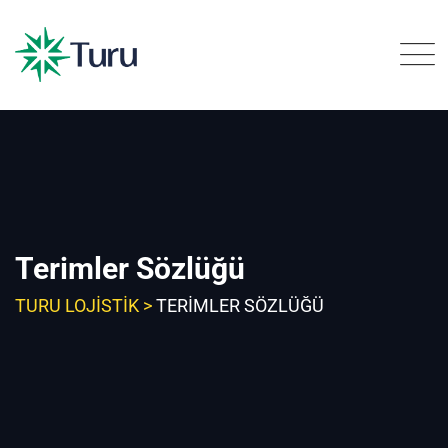
Skip
to
content
Terimler Sözlüğü
TURU LOJISTIK
>
TERIMLER SÖZLÜĞÜ