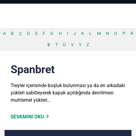
A
B
Ç
D
E
F
G
H
I
J
K
L
M
N
O
P
R
S
T
Ü
V
Y
Z
Spanbret
Treyler içerisinde boşluk bulunması ya da en arkadaki
yükleri sabitleyerek kapak açıldığında devrilmesi
muhtemel yükleri…
DEVAMINI OKU