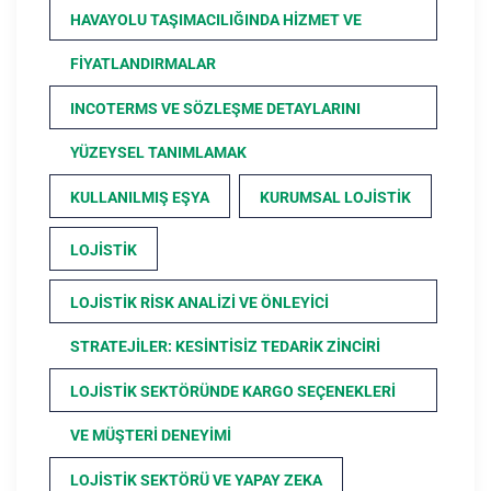
HAVAYOLU TAŞIMACILIĞINDA HIZMET VE
FIYATLANDIRMALAR
INCOTERMS VE SÖZLEŞME DETAYLARINI
YÜZEYSEL TANIMLAMAK
KULLANILMIŞ EŞYA
KURUMSAL LOJISTIK
LOJISTIK
LOJISTIK RISK ANALIZI VE ÖNLEYICI
STRATEJILER: KESINTISIZ TEDARIK ZINCIRI
LOJISTIK SEKTÖRÜNDE KARGO SEÇENEKLERI
VE MÜŞTERI DENEYIMI
LOJISTIK SEKTÖRÜ VE YAPAY ZEKA