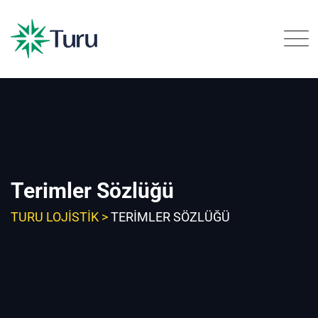
Skip
to
content
Terimler Sözlüğü
TURU LOJISTIK
>
TERIMLER SÖZLÜĞÜ