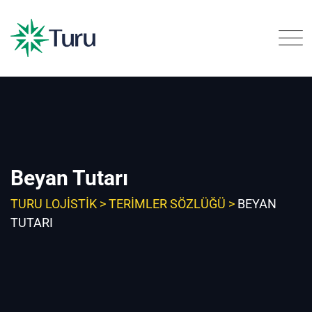
Skip
to
content
Beyan Tutarı
TURU LOJISTIK
>
TERIMLER SÖZLÜĞÜ
>
BEYAN
TUTARI