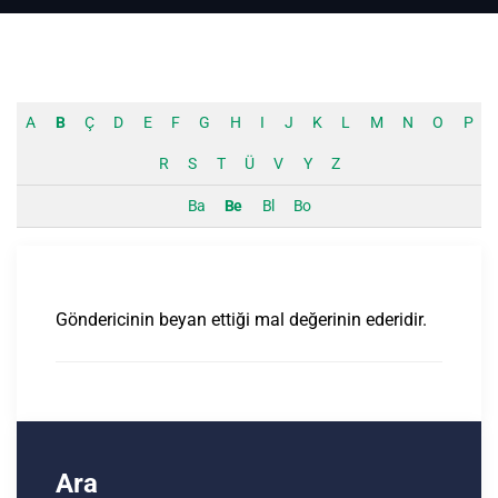
A
B
Ç
D
E
F
G
H
I
J
K
L
M
N
O
P
R
S
T
Ü
V
Y
Z
Ba
Be
Bl
Bo
Göndericinin beyan ettiği mal değerinin ederidir.
Ara