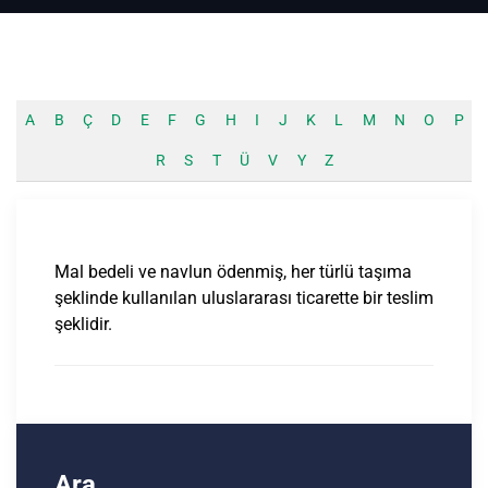
A
B
Ç
D
E
F
G
H
I
J
K
L
M
N
O
P
R
S
T
Ü
V
Y
Z
Mal bedeli ve navlun ödenmiş, her türlü taşıma
şeklinde kullanılan uluslararası ticarette bir teslim
şeklidir.
Ara