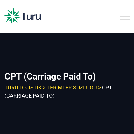
Skip
to
content
CPT (Carriage Paid To)
TURU LOJISTIK
>
TERIMLER SÖZLÜĞÜ
>
CPT
(CARRIAGE PAID TO)