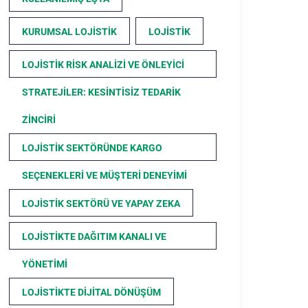
KURUMSAL LOJISTIK
LOJISTIK
LOJISTIK RISK ANALIZI VE ÖNLEYICI
STRATEJILER: KESINTISIZ TEDARIK
ZINCIRI
LOJISTIK SEKTÖRÜNDE KARGO
SEÇENEKLERI VE MÜŞTERI DENEYIMI
LOJISTIK SEKTÖRÜ VE YAPAY ZEKA
LOJISTIKTE DAĞITIM KANALI VE
YÖNETIMI
LOJISTIKTE DIJITAL DÖNÜŞÜM