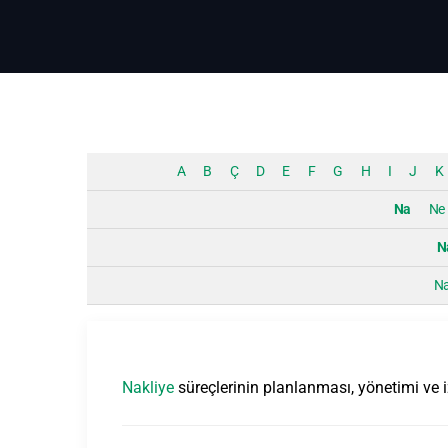
A
B
Ç
D
E
F
G
H
I
J
K
Na
Ne
N
Na
Nakliye
süreçlerinin planlanması, yönetimi ve 