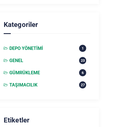
Kategoriler
DEPO YÖNETIMI
1
GENEL
23
GÜMRÜKLEME
6
TAŞIMACILIK
27
Etiketler