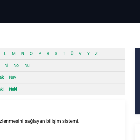
L
M
N
O
P
R
S
T
Ü
V
Y
Z
Ni
No
Nu
ak
Nav
ki
Nakl
izlenmesini sağlayan bilişim sistemi.