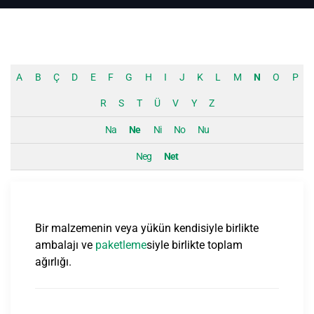
A
B
Ç
D
E
F
G
H
I
J
K
L
M
N
O
P
R
S
T
Ü
V
Y
Z
Na
Ne
Ni
No
Nu
Neg
Net
Bir malzemenin veya yükün kendisiyle birlikte
ambalajı ve
paketleme
siyle birlikte toplam
ağırlığı.