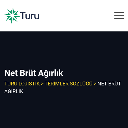
Skip
to
content
Net Brüt Ağırlık
TURU LOJISTIK
>
TERIMLER SÖZLÜĞÜ
>
NET BRÜT
AĞIRLIK