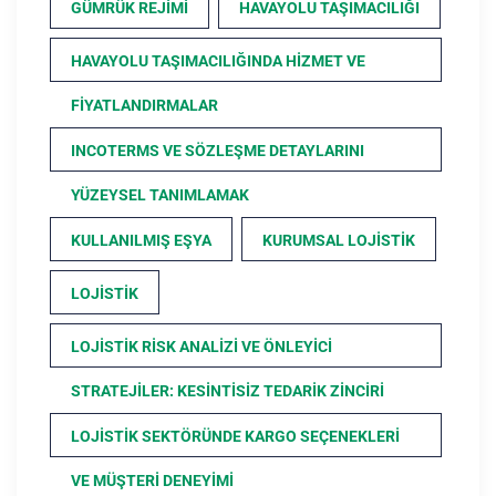
GÜMRÜK REJIMI
HAVAYOLU TAŞIMACILIĞI
HAVAYOLU TAŞIMACILIĞINDA HIZMET VE
FIYATLANDIRMALAR
INCOTERMS VE SÖZLEŞME DETAYLARINI
YÜZEYSEL TANIMLAMAK
KULLANILMIŞ EŞYA
KURUMSAL LOJISTIK
LOJISTIK
LOJISTIK RISK ANALIZI VE ÖNLEYICI
STRATEJILER: KESINTISIZ TEDARIK ZINCIRI
LOJISTIK SEKTÖRÜNDE KARGO SEÇENEKLERI
VE MÜŞTERI DENEYIMI