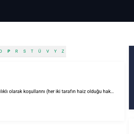
O
P
R
S
T
Ü
V
Y
Z
klı olarak koşullarını (her iki tarafın haiz olduğu hak…