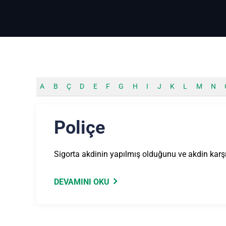
A
B
Ç
D
E
F
G
H
I
J
K
L
M
N
Poliçe
Sigorta akdinin yapılmış olduğunu ve akdin karşılı
DEVAMINI OKU