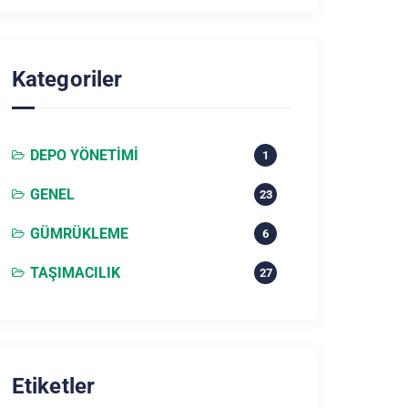
Kategoriler
DEPO YÖNETIMI
1
GENEL
23
GÜMRÜKLEME
6
TAŞIMACILIK
27
Etiketler