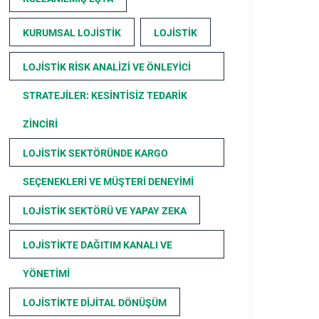
KURUMSAL LOJISTIK
LOJISTIK
LOJISTIK RISK ANALIZI VE ÖNLEYICI
STRATEJILER: KESINTISIZ TEDARIK
ZINCIRI
LOJISTIK SEKTÖRÜNDE KARGO
SEÇENEKLERI VE MÜŞTERI DENEYIMI
LOJISTIK SEKTÖRÜ VE YAPAY ZEKA
LOJISTIKTE DAĞITIM KANALI VE
YÖNETIMI
LOJISTIKTE DIJITAL DÖNÜŞÜM