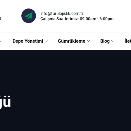
info@turulojistik.com.tr
0
Çalışma Saatlerimiz: 09:00am - 6:00pm
Depo Yönetimi
Gümrükleme
Blog
İle
ğü