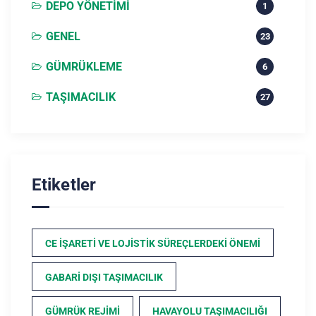
DEPO YÖNETIMI
1
GENEL
23
GÜMRÜKLEME
6
TAŞIMACILIK
27
Etiketler
CE İŞARETI VE LOJISTIK SÜREÇLERDEKI ÖNEMI
GABARI DIŞI TAŞIMACILIK
GÜMRÜK REJIMI
HAVAYOLU TAŞIMACILIĞI