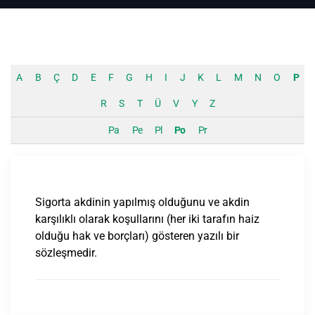
A
B
Ç
D
E
F
G
H
I
J
K
L
M
N
O
P
R
S
T
Ü
V
Y
Z
Pa
Pe
Pl
Po
Pr
Sigorta akdinin yapılmış olduğunu ve akdin
karşılıklı olarak koşullarını (her iki tarafın haiz
olduğu hak ve borçları) gösteren yazılı bir
sözleşmedir.