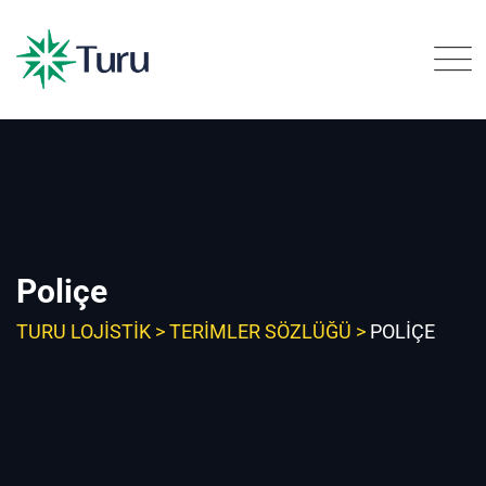
Skip
to
content
Poliçe
TURU LOJISTIK
>
TERIMLER SÖZLÜĞÜ
>
POLIÇE