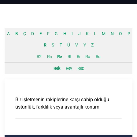
A
B
Ç
D
E
F
G
H
I
J
K
L
M
N
O
P
R
S
T
Ü
V
Y
Z
R2
Ra
Re
Rf
Ri
Ro
Ru
Rek
Rev
Rez
Bir işletmenin rakiplerine karşı sahip olduğu
üstünlük, farklılık veya avantajlı konum.