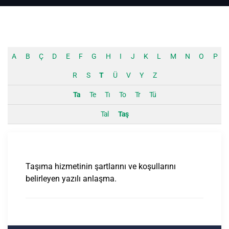
A
B
Ç
D
E
F
G
H
I
J
K
L
M
N
O
P
R
S
T
Ü
V
Y
Z
Ta
Te
Tı
To
Tr
Tü
Tal
Taş
Taşıma hizmetinin şartlarını ve koşullarını
belirleyen yazılı anlaşma.