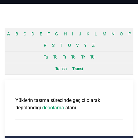
A
B
Ç
D
E
F
G
H
I
J
K
L
M
N
O
P
R
S
T
Ü
V
Y
Z
Ta
Te
Tı
To
Tr
Tü
Transh
Transi
Yüklerin taşıma sürecinde geçici olarak
depolandığı
depolama
alanı.