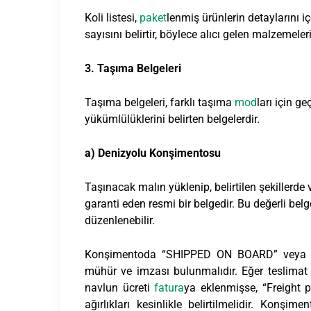
Koli listesi,
paket
lenmiş ürünlerin detaylarını iç
sayısını belirtir, böylece alıcı gelen malzemeler
3. Taşıma Belgeleri
Taşıma belgeleri, farklı taşıma
mod
ları için g
yükümlülüklerini belirten belgelerdir.
a) Denizyolu Konşimentosu
Taşınacak malın yüklenip, belirtilen şekillerde 
garanti eden resmi bir belgedir. Bu değerli b
düzenlenebilir.
Konşimentoda “SHIPPED ON BOARD” veya “ON
mühür ve imzası bulunmalıdır. Eğer teslimat
navlun ücreti
fatura
ya eklenmişse, “Freight p
ağırlıkları kesinlikle belirtilmelidir. Konşi