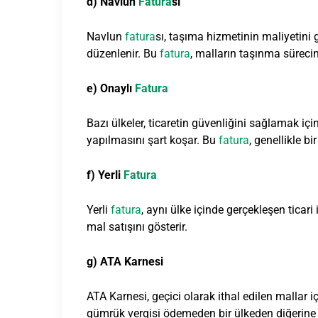
d) Navlun
Fatura
sı
Navlun
fatura
sı, taşıma hizmetinin maliyetini g
düzenlenir. Bu
fatura
, malların taşınma sürecin
e) Onaylı
Fatura
Bazı ülkeler, ticaretin güvenliğini sağlamak içi
yapılmasını şart koşar. Bu
fatura
, genellikle b
f) Yerli
Fatura
Yerli
fatura
, aynı ülke içinde gerçekleşen ticari 
mal satışını gösterir.
g) ATA Karnesi
ATA Karnesi, geçici olarak ithal edilen mallar iç
gümrük vergisi ödemeden bir ülkeden diğerine ge