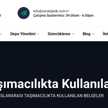
info@turulojistik.com.tr
0
Çalışma Saatlerimiz: 09:00am - 6:00pm
Depo Yönetimi
Gümrükleme
Blog
İle
şımacılıkta Kullanıl
SLARARASI TAŞIMACILIKTA KULLANILAN BELGELER