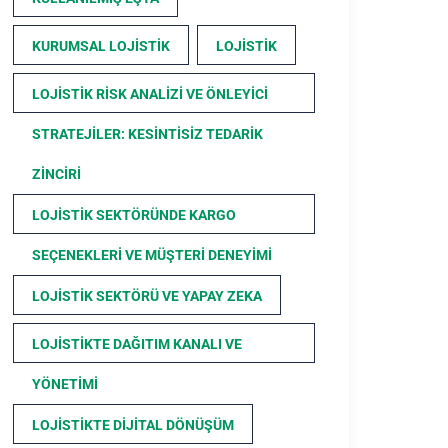
KURUMSAL LOJISTIK
LOJISTIK
LOJISTIK RISK ANALIZI VE ÖNLEYICI
STRATEJILER: KESINTISIZ TEDARIK
ZINCIRI
LOJISTIK SEKTÖRÜNDE KARGO
SEÇENEKLERI VE MÜŞTERI DENEYIMI
LOJISTIK SEKTÖRÜ VE YAPAY ZEKA
LOJISTIKTE DAĞITIM KANALI VE
YÖNETIMI
LOJISTIKTE DIJITAL DÖNÜŞÜM