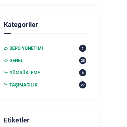
Kategoriler
DEPO YÖNETIMI
1
GENEL
23
GÜMRÜKLEME
6
TAŞIMACILIK
27
Etiketler