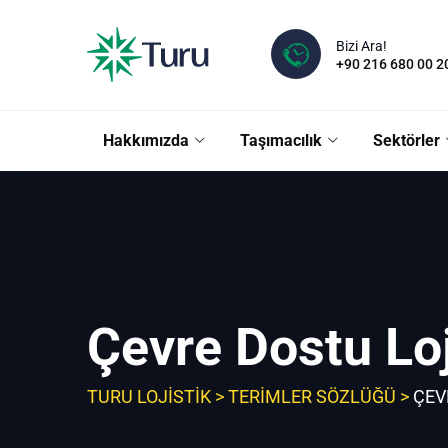
Skip
to
Bizi Ara!
content
+90 216 680 00 2
Hakkımızda
Taşımacılık
Sektörler
Çevre Dostu Loj
TURU LOJISTIK
>
TERIMLER SÖZLÜĞÜ
>
ÇEV