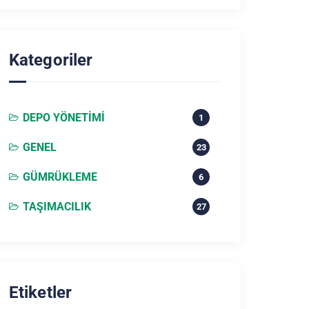
Kategoriler
DEPO YÖNETIMI
1
GENEL
23
GÜMRÜKLEME
6
TAŞIMACILIK
27
Etiketler