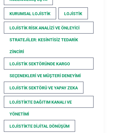
KURUMSAL LOJISTIK
LOJISTIK
LOJISTIK RISK ANALIZI VE ÖNLEYICI
STRATEJILER: KESINTISIZ TEDARIK
ZINCIRI
LOJISTIK SEKTÖRÜNDE KARGO
SEÇENEKLERI VE MÜŞTERI DENEYIMI
LOJISTIK SEKTÖRÜ VE YAPAY ZEKA
LOJISTIKTE DAĞITIM KANALI VE
YÖNETIMI
LOJISTIKTE DIJITAL DÖNÜŞÜM