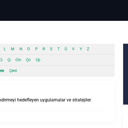
L
M
N
O
P
R
S
T
Ü
V
Y
Z
Ci
Çı
Cm
Ço
Cp
vre
Çevri
indirmeyi hedefleyen uygulamalar ve stratejiler.