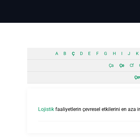
A
B
Ç
D
E
F
G
H
I
J
K
Ça
Çe
Cf
Çe
Lojistik
faaliyetlerin çevresel etkilerini en aza 