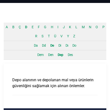
A
B
Ç
D
E
F
G
H
I
J
K
L
M
N
O
P
R
S
T
Ü
V
Y
Z
Da
Dd
De
Di
Dı
Do
Dem
Den
Dep
Des
Depo alanının ve depolanan mal veya ürünlerin
güvenliğini sağlamak için alınan önlemler.