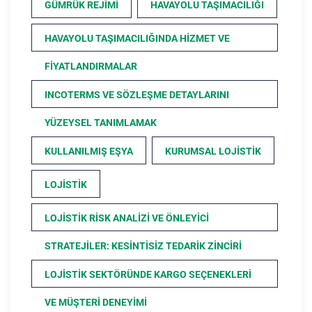
GÜMRÜK REJIMI
HAVAYOLU TAŞIMACILIĞI
HAVAYOLU TAŞIMACILIĞINDA HIZMET VE
FIYATLANDIRMALAR
INCOTERMS VE SÖZLEŞME DETAYLARINI
YÜZEYSEL TANIMLAMAK
KULLANILMIŞ EŞYA
KURUMSAL LOJISTIK
LOJISTIK
LOJISTIK RISK ANALIZI VE ÖNLEYICI
STRATEJILER: KESINTISIZ TEDARIK ZINCIRI
LOJISTIK SEKTÖRÜNDE KARGO SEÇENEKLERI
VE MÜŞTERI DENEYIMI