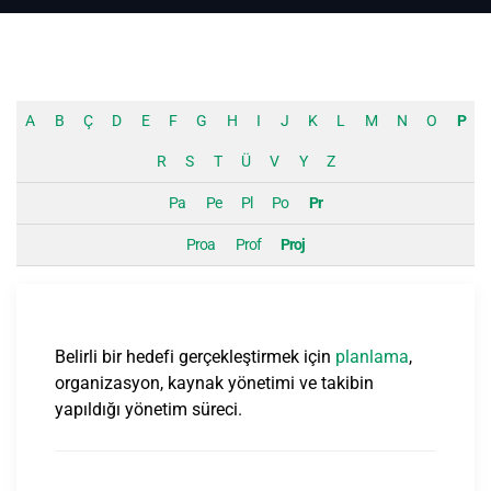
A
B
Ç
D
E
F
G
H
I
J
K
L
M
N
O
P
R
S
T
Ü
V
Y
Z
Pa
Pe
Pl
Po
Pr
Proa
Prof
Proj
Belirli bir hedefi gerçekleştirmek için
planlama
,
organizasyon, kaynak yönetimi ve takibin
yapıldığı yönetim süreci.